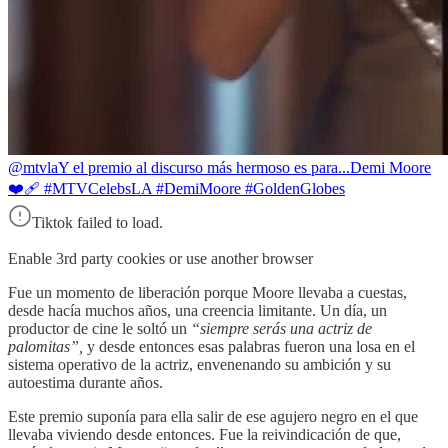
@mtvla
Y el premio al discurso más hermoso es para...Demi Moore
❤️‍🩹 #MTVCelebsLA #DemiMoore #GoldenGlobes
Tiktok failed to load.
Enable 3rd party cookies or use another browser
Fue un momento de liberación porque Moore llevaba a cuestas,
desde hacía muchos años, una creencia limitante. Un día, un
productor de cine le soltó un
“siempre serás una actriz de
palomitas”,
y desde entonces esas palabras fueron una losa en el
sistema operativo de la actriz, envenenando su ambición y su
autoestima durante años.
Este premio suponía para ella salir de ese agujero negro en el que
llevaba viviendo desde entonces. Fue la reivindicación de que,