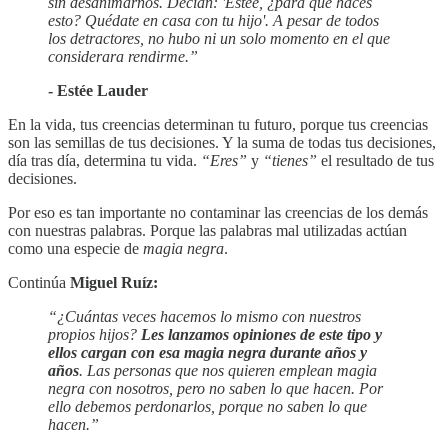
sin desanimarnos. Decían: 'Estée, ¿para qué haces
esto? Quédate en casa con tu hijo'. A pesar de todos
los detractores, no hubo ni un solo momento en el que
considerara rendirme.”
- Estée Lauder
En la vida, tus creencias determinan tu futuro, porque tus creencias
son las semillas de tus decisiones. Y la suma de todas tus decisiones,
día tras día, determina tu vida.
“Eres”
y
“tienes”
el resultado de tus
decisiones.
Por eso es tan importante no contaminar las creencias de los demás
con nuestras palabras. Porque las palabras mal utilizadas actúan
como una especie de
magia negra
.
Continúa
Miguel Ruíz:
“¿Cuántas veces hacemos lo mismo con nuestros
propios hijos?
Les lanzamos opiniones de este tipo y
ellos cargan con esa magia negra durante años y
años
. Las personas que nos quieren emplean magia
negra con nosotros, pero no saben lo que hacen. Por
ello debemos perdonarlos, porque no saben lo que
hacen.”